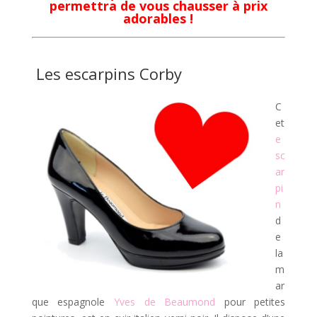
permettra de vous chausser à prix
adorables !
Les escarpins
Corby
C
et
e
sc
ar
pi
n
d
e
la
m
ar
que espagnole
Yves de Beaumond
pour petites