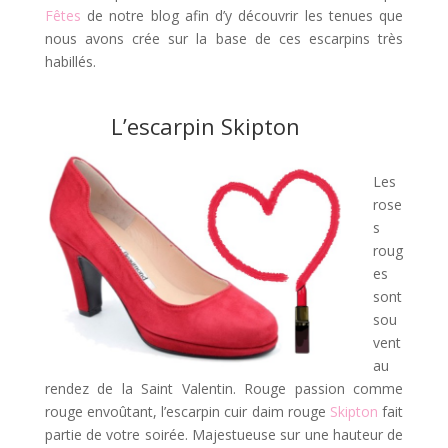
Fêtes
de notre blog afin d’y découvrir les tenues que
nous avons crée sur la base de ces escarpins très
habillés.
L’escarpin
Skipton
Les
rose
s
roug
es
sont
sou
vent
au
rendez de la Saint Valentin. Rouge passion comme
rouge envoûtant, l’escarpin cuir daim rouge
Skipton
fait
partie de votre soirée. Majestueuse sur une hauteur de