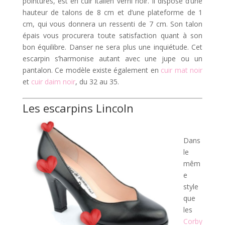
pointures, est en cuir italien verni noir. Il dispose d’une
hauteur de talons de 8 cm et d’une plateforme de 1
cm, qui vous donnera un ressenti de 7 cm. Son talon
épais vous procurera toute satisfaction quant à son
bon équilibre. Danser ne sera plus une inquiétude. Cet
escarpin s’harmonise autant avec une jupe ou un
pantalon. Ce modèle existe également en
cuir mat noir
et
cuir daim noir
, du 32 au 35.
Les escarpins
Lincoln
Dans
le
mêm
e
style
que
les
Corby