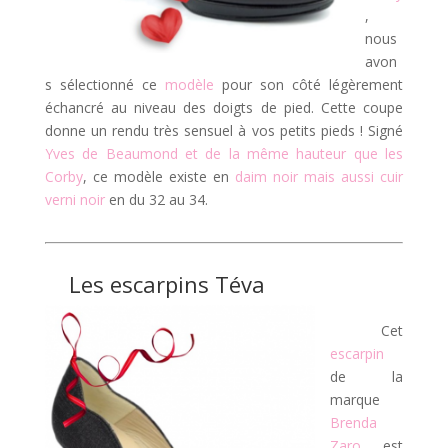
,
nous
avon
s sélectionné ce
modèle
pour son côté légèrement
échancré au niveau des doigts de pied. Cette coupe
donne un rendu très sensuel à vos petits pieds ! Signé
Yves de Beaumond et de la même hauteur que les
Corby
, ce modèle existe en
daim noir mais aussi
cuir
verni noir
en du 32 au 34.
Les escarpins
Téva
Cet
escarpin
de la
marque
Brenda
Zaro
est