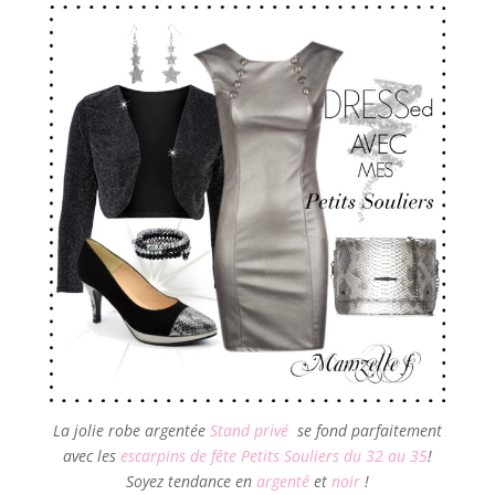
La jolie robe argentée
Stand privé
se fond parfaitement
avec les
escarpins de fête Petits Souliers du 32 au 35
!
Soyez tendance en
argenté
et
noir
!