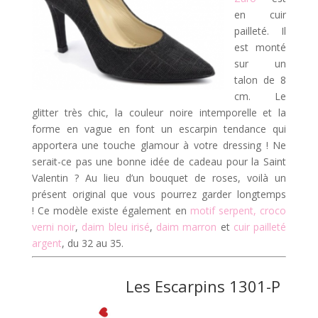
en cuir
pailleté. Il
est monté
sur un
talon de 8
cm. Le
glitter très chic, la couleur noire intemporelle et la
forme en vague en font un escarpin tendance qui
apportera une touche glamour à votre dressing ! Ne
serait-ce pas une bonne idée de cadeau pour la Saint
Valentin ? Au lieu d’un bouquet de roses, voilà un
présent original que vous pourrez garder longtemps
! Ce modèle existe également en
motif serpent,
croco
verni noir
,
daim bleu irisé
,
daim marron
et
cuir pailleté
argent
, du 32 au 35.
Les Escarpins 1301-P