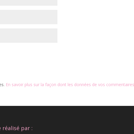
les.
En savoir plus sur la façon dont les données de vos commentaires
e réalisé par :