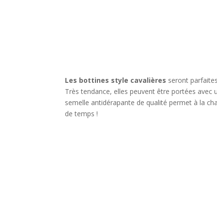
Les b
ottines style
cavalières
seront parfaites
Très tendance, elles peuvent être portées avec un
semelle antidérapante de qualité permet à la chau
de temps !