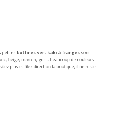
s petites
bottines vert kaki à franges
sont
lanc, beige, marron, gris… beaucoup de couleurs
tez plus et filez direction la boutique, il ne reste