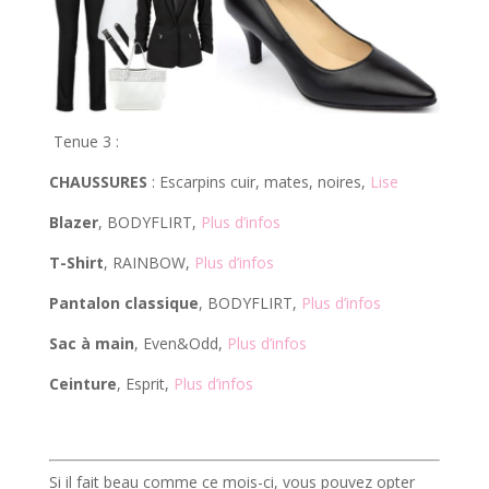
Tenue 3 :
CHAUSSURES
: Escarpins cuir, mates, noires,
Lise
Blazer
, BODYFLIRT,
Plus d’infos
T-Shirt
, RAINBOW,
Plus d’infos
Pantalon classique
, BODYFLIRT,
Plus d’infos
Sac à main
, Even&Odd,
Plus d’infos
Ceinture
, Esprit,
Plus d’infos
Si il fait beau comme ce mois-ci, vous pouvez opter