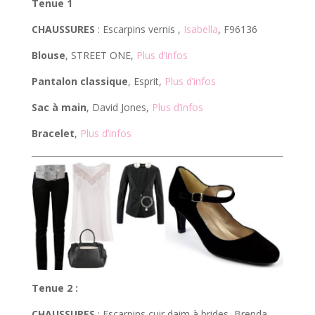
Tenue 1
CHAUSSURES
: Escarpins vernis ,
Isabella
, F96136
Blouse
, STREET ONE,
Plus d’infos
Pantalon classique
, Esprit,
Plus d’infos
Sac à main
, David Jones,
Plus d’infos
Bracelet
,
Plus d’infos
Tenue 2 :
CHAUSSURES
: Escarpins cuir daim à brides, Brenda