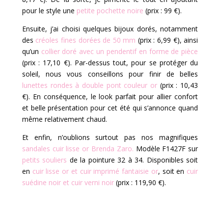
pour le style une
petite pochette noire
(prix : 99 €).
Ensuite, j’ai choisi quelques bijoux dorés, notamment
des
créoles fines dorées de 50 mm
(prix : 6,99 €), ainsi
qu’un
collier doré avec un pendentif en forme de pièce
(prix : 17,10 €). Par-dessus tout, pour se protéger du
soleil, nous vous conseillons pour finir de belles
lunettes rondes à double pont couleur or
(prix : 10,43
€). En conséquence, le look parfait pour allier confort
et belle présentation pour cet été qui s’annonce quand
même relativement chaud.
Et enfin, n’oublions surtout pas nos magnifiques
sandales cuir lisse or Brenda Zaro.
Modèle F1427F sur
petits souliers
de la pointure 32 à 34. Disponibles soit
en
cuir lisse or et cuir imprimé fantaisie or
, soit en
cuir
suédine noir et cuir verni noir
(prix : 119,90 €).