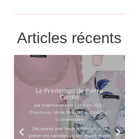
Articles récents
Le Printemps de Pierre
Cardin
par
Delphine Delphe
|
26 mars 2022
|
Chaussures
,
Mode
,
Non classé
,
Shopping
|
0 Commentaire
Découvrez une tenue printemps pour
porter vos sandales ou vos mules Pierre