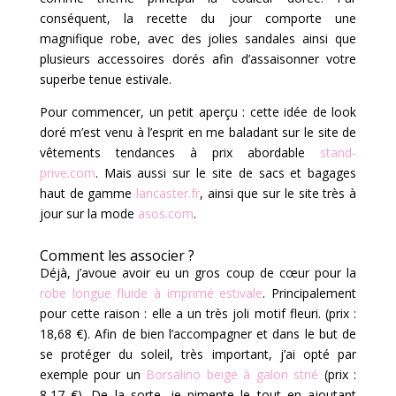
conséquent, la recette du jour comporte une
magnifique robe, avec des jolies sandales ainsi que
plusieurs accessoires dorés afin d’assaisonner votre
superbe tenue estivale.
Pour commencer, un petit aperçu : cette idée de look
doré m’est venu à l’esprit en me baladant sur le site de
vêtements tendances à prix abordable
stand-
prive.com
. Mais aussi sur le site de sacs et bagages
haut de gamme
lancaster.fr
, ainsi que sur le site très à
jour sur la mode
asos.com
.
Comment les associer ?
Déjà, j’avoue avoir eu un gros coup de cœur pour la
robe longue fluide à imprimé estivale
. Principalement
pour cette raison : elle a
un très joli motif fleuri. (prix :
18,68 €). Afin de bien l’accompagner et dans le but de
se protéger du soleil, très important, j’ai opté par
exemple pour un
Borsalino beige à galon strié
(prix :
8,17 €). De la sorte, je pimente le tout en ajoutant