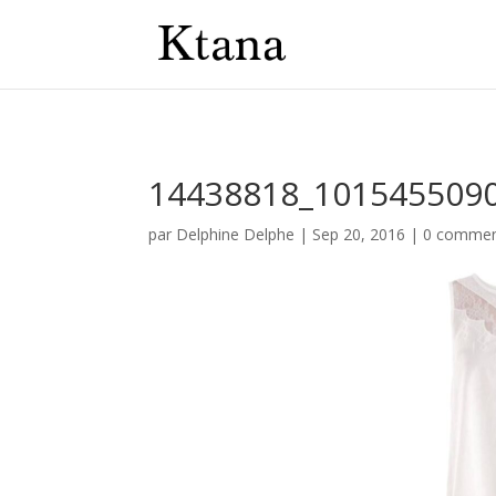
14438818_101545509
par
Delphine Delphe
|
Sep 20, 2016
|
0 commen