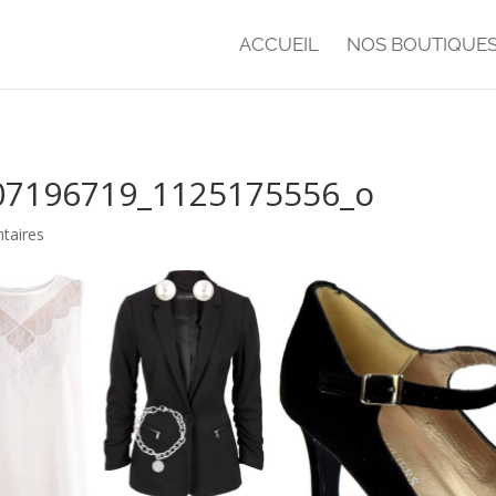
ACCUEIL
NOS BOUTIQUE
07196719_1125175556_o
taires