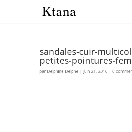
sandales-cuir-multic
petites-pointures-fe
par
Delphine Delphe
|
Juin 21, 2016
|
0 commen