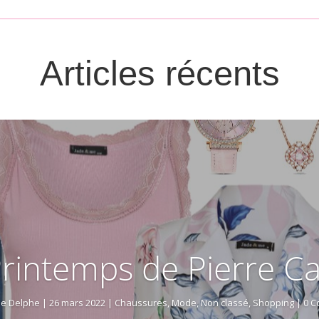
Articles récents
Printemps de Pierre Ca
ne Delphe
|
26 mars 2022
|
Chaussures
,
Mode
,
Non classé
,
Shopping
| 0 C