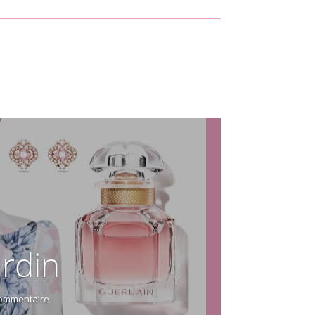
rdin
ommentaire