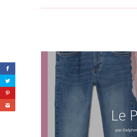
Le 
par
Delphi